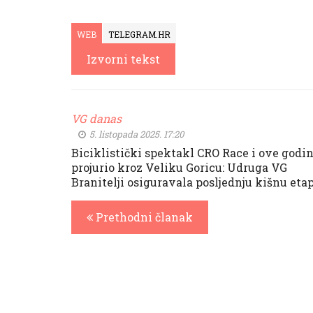
WEB
TELEGRAM.HR
Izvorni tekst
VG danas
5. listopada 2025. 17:20
Biciklistički spektakl CRO Race i ove godi
projurio kroz Veliku Goricu: Udruga VG
Branitelji osiguravala posljednju kišnu eta
Prethodni članak