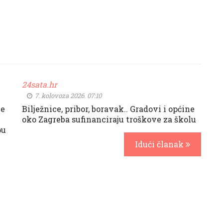
24sata.hr
7. kolovoza 2026. 07:10
ne
Bilježnice, pribor, boravak.. Gradovi i općine
oko Zagreba sufinanciraju troškove za školu
pu
Idući članak