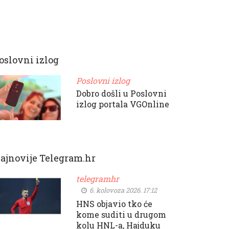
oslovni izlog
Poslovni izlog
Dobro došli u Poslovni
izlog portala VGOnline
ajnovije Telegram.hr
telegramhr
6. kolovoza 2026. 17:12
HNS objavio tko će
kome suditi u drugom
kolu HNL-a, Hajduku