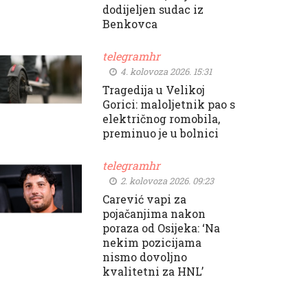
dodijeljen sudac iz
Benkovca
telegramhr
4. kolovoza 2026. 15:31
Tragedija u Velikoj
Gorici: maloljetnik pao s
električnog romobila,
preminuo je u bolnici
telegramhr
2. kolovoza 2026. 09:23
Carević vapi za
pojačanjima nakon
poraza od Osijeka: ‘Na
nekim pozicijama
nismo dovoljno
kvalitetni za HNL’