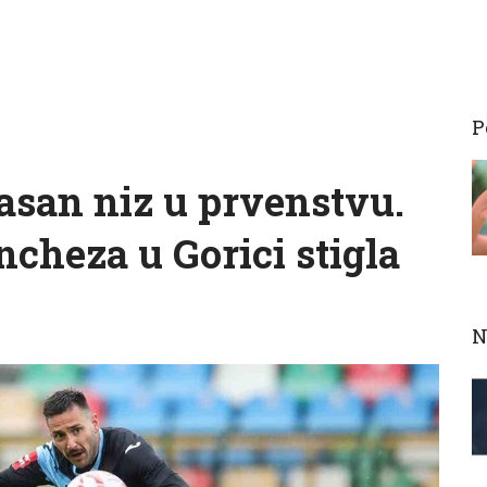
P
asan niz u prvenstvu.
cheza u Gorici stigla
N