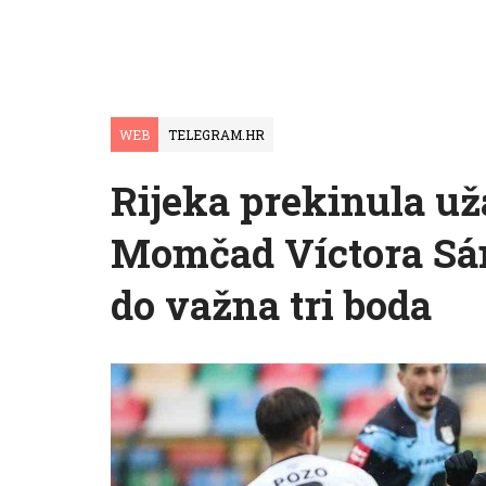
WEB
TELEGRAM.HR
Rijeka prekinula už
Momčad Víctora Sán
do važna tri boda