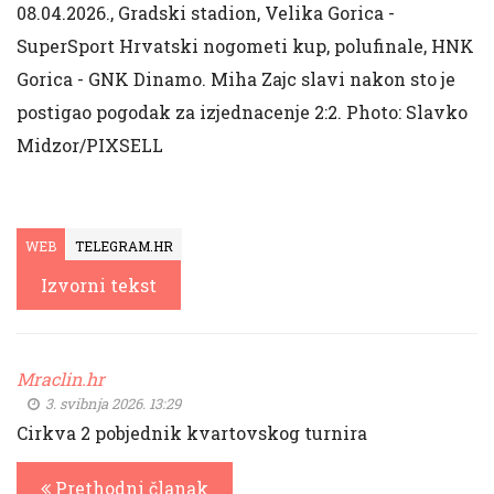
08.04.2026., Gradski stadion, Velika Gorica -
SuperSport Hrvatski nogometi kup, polufinale, HNK
Gorica - GNK Dinamo. Miha Zajc slavi nakon sto je
postigao pogodak za izjednacenje 2:2. Photo: Slavko
Midzor/PIXSELL
WEB
TELEGRAM.HR
Izvorni tekst
Mraclin.hr
3. svibnja 2026. 13:29
Cirkva 2 pobjednik kvartovskog turnira
Prethodni članak