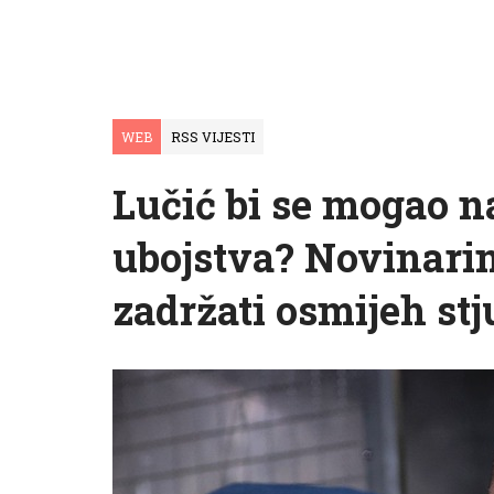
WEB
RSS VIJESTI
Lučić bi se mogao n
ubojstva? Novinarim
zadržati osmijeh stj