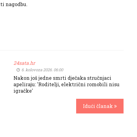
ati nagodbu.
24sata.hr
6. kolovoza 2026. 06:00
Nakon još jedne smrti dječaka stručnjaci
apeliraju: 'Roditelji, električni romobili nisu
igračke'
Idući članak