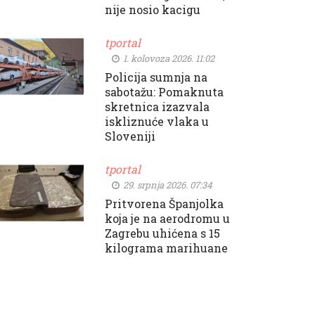
nije nosio kacigu
tportal
1. kolovoza 2026. 11:02
Policija sumnja na
sabotažu: Pomaknuta
skretnica izazvala
iskliznuće vlaka u
Sloveniji
tportal
29. srpnja 2026. 07:34
Pritvorena Španjolka
koja je na aerodromu u
Zagrebu uhićena s 15
kilograma marihuane