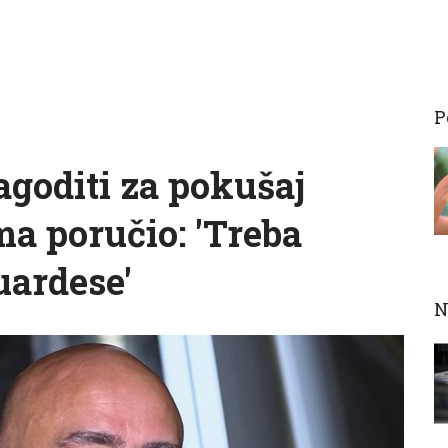
P
agoditi za pokušaj
a poručio: 'Treba
uardese'
N