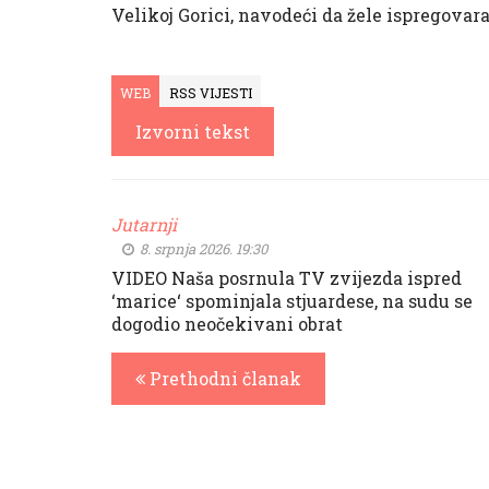
Velikoj Gorici, navodeći da žele ispregovar
WEB
RSS VIJESTI
Izvorni tekst
Jutarnji
8. srpnja 2026. 19:30
VIDEO Naša posrnula TV zvijezda ispred
‘marice‘ spominjala stjuardese, na sudu se
dogodio neočekivani obrat
Prethodni članak