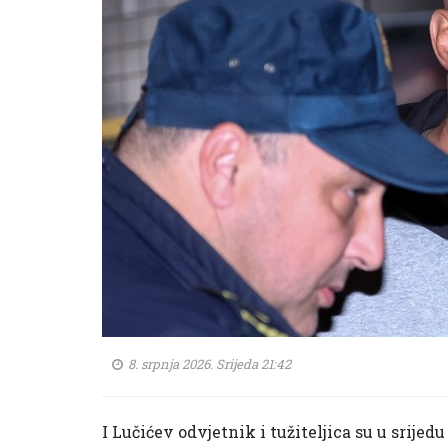
8. srpnja 2026. Srijeda 21:42
I Lučićev odvjetnik i tužiteljica su u srije