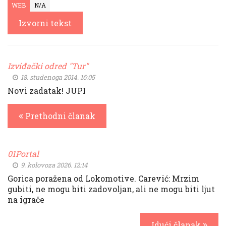
WEB
N/A
Izvorni tekst
Izviđački odred "Tur"
18. studenoga 2014. 16:05
Novi zadatak! JUPI
Prethodni članak
01Portal
9. kolovoza 2026. 12:14
Gorica poražena od Lokomotive. Carević: Mrzim
gubiti, ne mogu biti zadovoljan, ali ne mogu biti ljut
na igrače
Idući članak