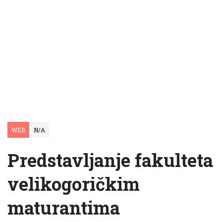
WEB
N/A
Predstavljanje fakulteta
velikogoričkim
maturantima