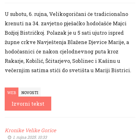
U subotu, 6. rujna, Velikogoričani će tradicionalno
krenuti na 34. zavjetno pješačko hodočašće Majci
Božjoj Bistričkoj. Polazak je u 5 sati ujutro ispred
župne crkve Navještenja Blažene Djevice Marije, a
hodočasnici će nakon cjelodnevnog puta kroz
Rakarje, Kobilić, Šćitarjevo, Soblinec i Kašinu u
večernjim satima stići do svetišta u Mariji Bistrici.
WEB
NOVOSTI
Izvorni tekst
Kronike Velike Gorice
1. rujna 2025. 10:33