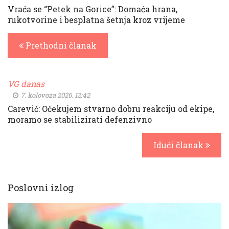
Vraća se “Petek na Gorice”: Domaća hrana,
rukotvorine i besplatna šetnja kroz vrijeme
Prethodni članak
VG danas
7. kolovoza 2026. 12:42
Carević: Očekujem stvarno dobru reakciju od ekipe,
moramo se stabilizirati defenzivno
Idući članak
Poslovni izlog