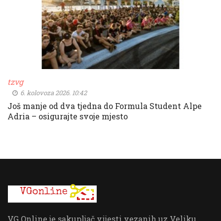
tzvg
6. kolovoza 2026. 10:42
Još manje od dva tjedna do Formula Student Alpe
Adria – osigurajte svoje mjesto
VG Online je sakupljač vijesti vezanih uz Veliku