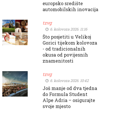
europsko središte
automobilskih inovacija
tzvg
6. kolovoza 2026. 11:16
Što posjetiti u Velikoj
Gorici tijekom kolovoza
- od tradicionalnih
okusa od povijesnih
znamenitosti
tzvg
6. kolovoza 2026. 10:42
Još manje od dva tjedna
do Formula Student
Alpe Adria – osigurajte
svoje mjesto