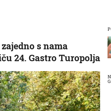
P
 zajedno s nama
riču 24. Gastro Turopolja
N
G