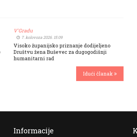
V'Gradu
7. kolovoza 2026. 15:09
Visoko županijsko priznanje dodijeljeno
e
Društvu žena Buševec za dugogodišnji
humanitarni rad
Idući članak
Informacije
K