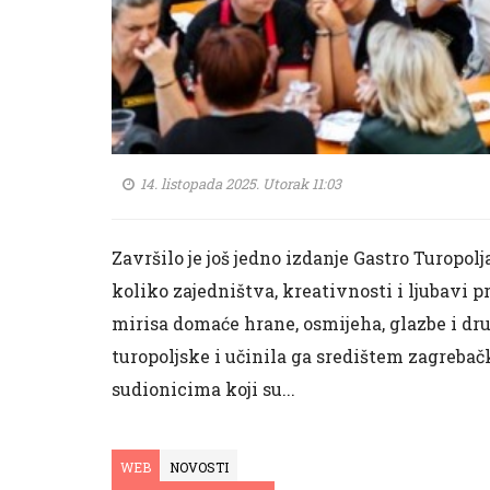
14. listopada 2025. Utorak 11:03
Završilo je još jedno izdanje Gastro Turopol
koliko zajedništva, kreativnosti i ljubavi p
mirisa domaće hrane, osmijeha, glazbe i dr
turopoljske i učinila ga središtem zagreba
sudionicima koji su...
WEB
NOVOSTI