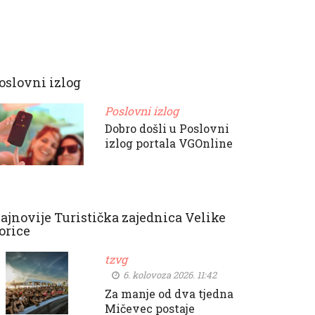
oslovni izlog
Poslovni izlog
Dobro došli u Poslovni
izlog portala VGOnline
ajnovije Turistička zajednica Velike
orice
tzvg
6. kolovoza 2026. 11:42
Za manje od dva tjedna
Mičevec postaje