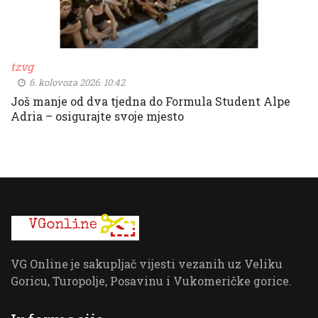
tzvg
6. kolovoza 2026. 10:42
Još manje od dva tjedna do Formula Student Alpe
Adria – osigurajte svoje mjesto
VG Online je sakupljač vijesti vezanih uz Veliku
Goricu, Turopolje, Posavinu i Vukomeričke gorice.