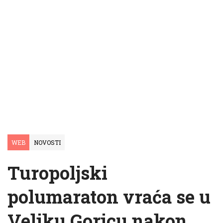
WEB
NOVOSTI
Turopoljski
polumaraton vraća se u
Veliku Goricu nakon