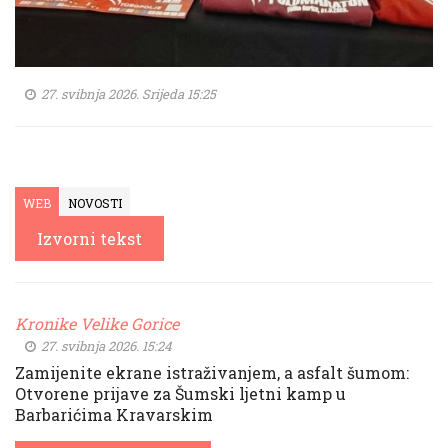
27. svibnja 2026. Srijeda 15:25
WEB
NOVOSTI
Izvorni tekst
Kronike Velike Gorice
27. svibnja 2026. 15:24
Zamijenite ekrane istraživanjem, a asfalt šumom:
Otvorene prijave za Šumski ljetni kamp u
Barbarićima Kravarskim