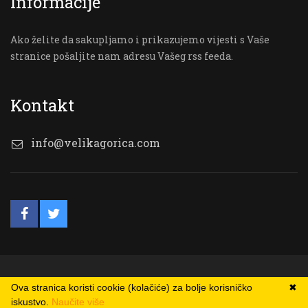
Informacije
Ako želite da sakupljamo i prikazujemo vijesti s Vaše
stranice pošaljite nam adresu Vašeg rss feeda.
Kontakt
info@velikagorica.com
© VG Online
Ova stranica koristi cookie (kolačiće) za bolje korisničko
✖
iskustvo.
Naučite više