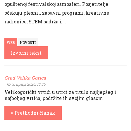
opuštenoj festivalskoj atmosferi. Posjetitelje
očekuju plesni i zabavni programi, kreativne
radionice, STEM sadržaji,...
WEB
NOVOSTI
Izvorni tekst
Grad Velika Gorica
3. lipnja 2026. 15:56
Velikogorički vrtići u utrci za titulu najljepšeg i
najboljeg vrtića, podržite ih svojim glasom
Prethodni članak