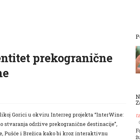
P
ntitet prekogranične
ne
N
Z
elikoj Gorici u okviru Interreg projekta “InterWine:
t
o stvaranja održive prekogranične destinacije”,
F
ce, Pušće i Brežica kako bi kroz interaktivnu
ž