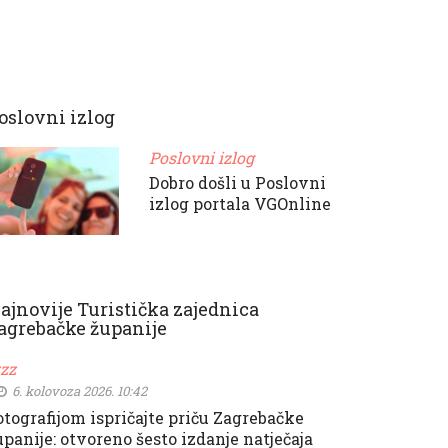
oslovni izlog
Poslovni izlog
Dobro došli u Poslovni
izlog portala VGOnline
ajnovije Turistička zajednica
agrebačke županije
zzz
6. kolovoza 2026. 10:42
otografijom ispričajte priču Zagrebačke
upanije: otvoreno šesto izdanje natječaja