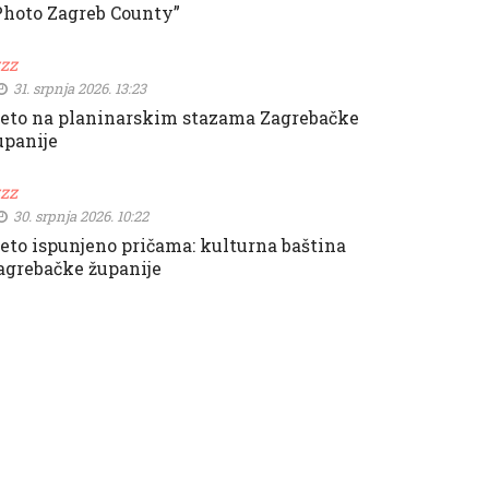
Photo Zagreb County”
zzz
31. srpnja 2026. 13:23
jeto na planinarskim stazama Zagrebačke
upanije
zzz
30. srpnja 2026. 10:22
jeto ispunjeno pričama: kulturna baština
agrebačke županije