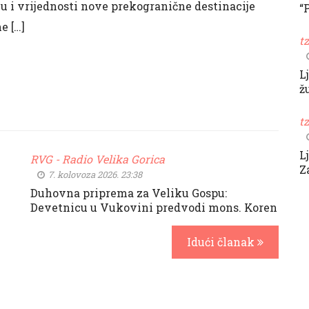
iju i vrijednosti nove prekogranične destinacije
“
e […]
t
L
ž
t
L
RVG - Radio Velika Gorica
Z
7. kolovoza 2026. 23:38
Duhovna priprema za Veliku Gospu:
Devetnicu u Vukovini predvodi mons. Koren
Idući članak