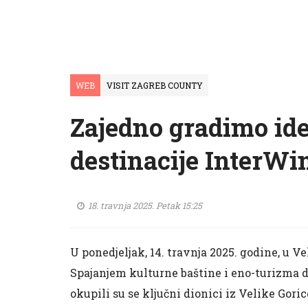
WEB
VISIT ZAGREB COUNTY
Zajedno gradimo ide
destinacije InterWi
18. travnja 2025. Petak 15:25
U ponedjeljak, 14. travnja 2025. godine, u V
Spajanjem kulturne baštine i eno-turizma d
okupili su se ključni dionici iz Velike Gori