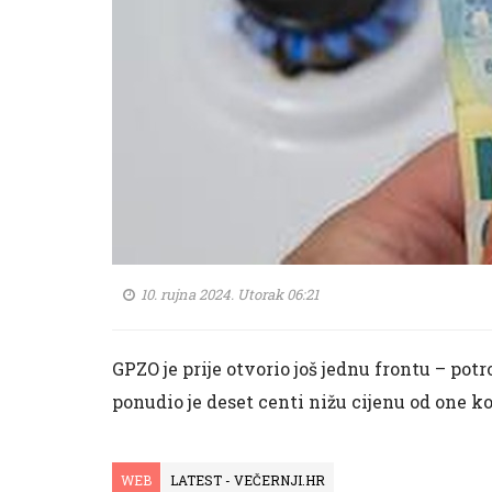
10. rujna 2024. Utorak 06:21
GPZO je prije otvorio još jednu frontu – pot
ponudio je deset centi nižu cijenu od one k
WEB
LATEST - VEČERNJI.HR