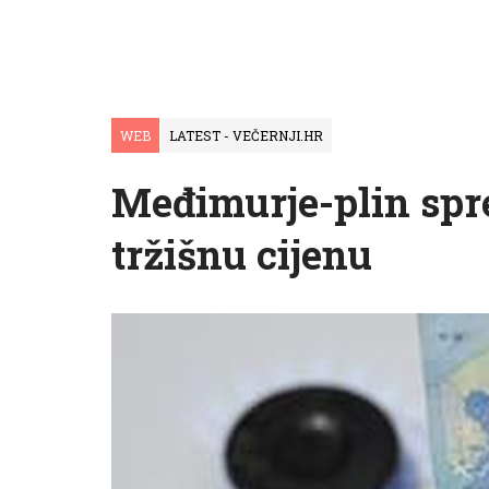
WEB
LATEST - VEČERNJI.HR
Međimurje-plin spre
tržišnu cijenu