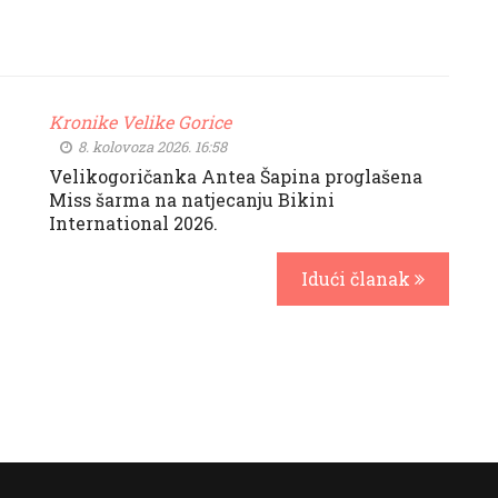
Kronike Velike Gorice
8. kolovoza 2026. 16:58
Velikogoričanka Antea Šapina proglašena
Miss šarma na natjecanju Bikini
International 2026.
Idući članak