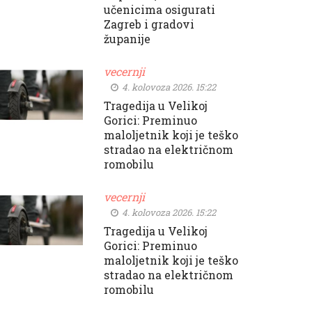
učenicima osigurati
Zagreb i gradovi
županije
vecernji
4. kolovoza 2026. 15:22
Tragedija u Velikoj
Gorici: Preminuo
maloljetnik koji je teško
stradao na električnom
romobilu
vecernji
4. kolovoza 2026. 15:22
Tragedija u Velikoj
Gorici: Preminuo
maloljetnik koji je teško
stradao na električnom
romobilu