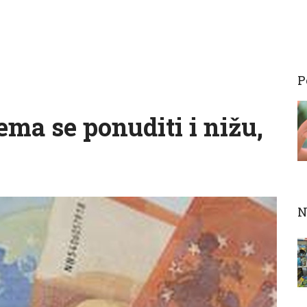
P
ma se ponuditi i nižu,
N