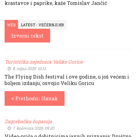
krastavce i paprike, kaže Tomislav Jančić
WEB
LATEST - VEČERNJI.HR
Izvorni tekst
Turistička zajednica Velike Gorice
8. rujna 2025. 10:13
The Flying Dish festival i ove godine, u još većem i
boljem izdanju, osvojio Veliku Goricu
Prethodni članak
Zagrebačka županija
7. kolovoza 2026. 09:20
Video-priča o dobitnicima javnih priznanja: Društvo