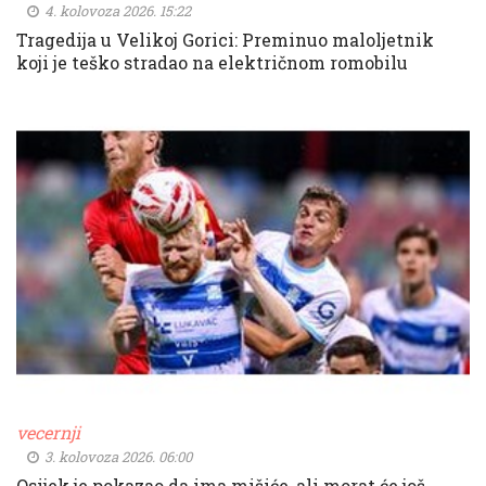
4. kolovoza 2026. 15:22
Tragedija u Velikoj Gorici: Preminuo maloljetnik
koji je teško stradao na električnom romobilu
vecernji
3. kolovoza 2026. 06:00
Osijek je pokazao da ima mišiće, ali morat će još