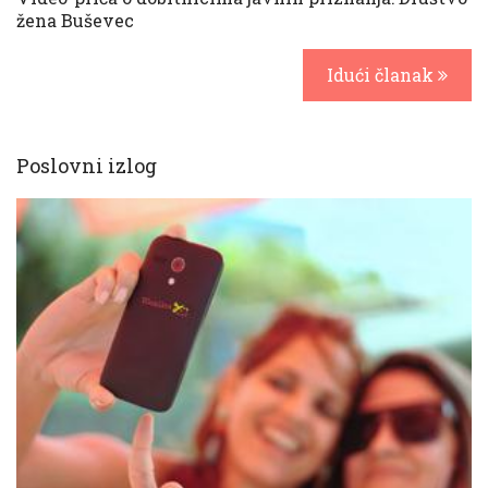
žena Buševec
Idući članak
Poslovni izlog