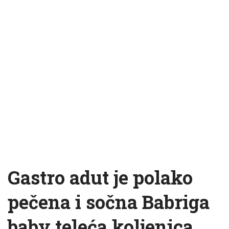
Gastro adut je polako
pečena i sočna Babriga
baby teleća koljenica