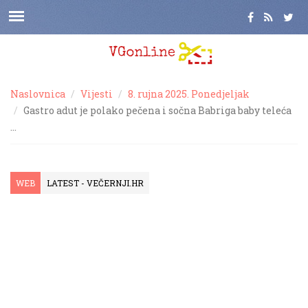
Naslovnica
Vijesti
8. rujna 2025. Ponedjeljak
Gastro adut je polako pečena i sočna Babriga baby teleća
…
WEB
LATEST - VEČERNJI.HR