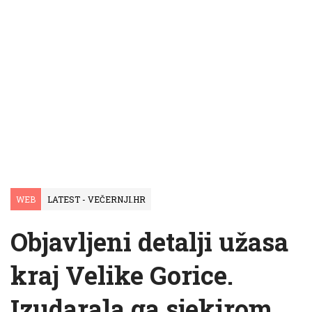
WEB
LATEST - VEČERNJI.HR
Objavljeni detalji užasa
kraj Velike Gorice.
Izudarala ga sjekirom