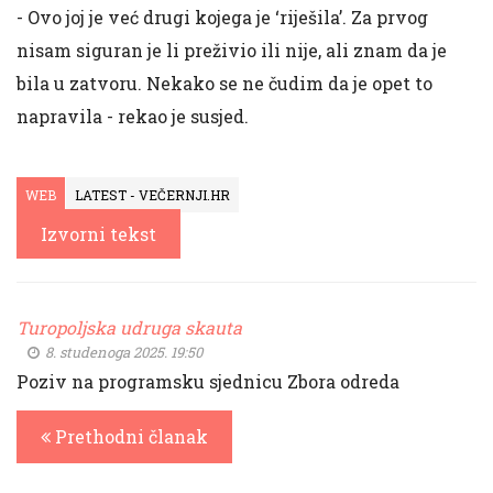
- Ovo joj je već drugi kojega je ‘riješila’. Za prvog
nisam siguran je li preživio ili nije, ali znam da je
bila u zatvoru. Nekako se ne čudim da je opet to
napravila - rekao je susjed.
WEB
LATEST - VEČERNJI.HR
Izvorni tekst
Turopoljska udruga skauta
8. studenoga 2025. 19:50
Poziv na programsku sjednicu Zbora odreda
Prethodni članak