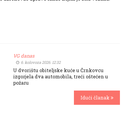
VG danas
6. kolovoza 2026. 12:32
U dvorištu obiteljske kuće u Črnkovcu
izgorjela dva automobila, treći oštećen u
požaru
Idući članak