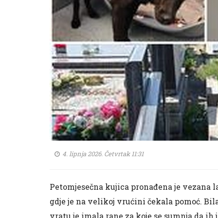
4. lipnja 2026. Četvrtak 11:31
Petomjesečna kujica pronađena je vezana la
gdje je na velikoj vrućini čekala pomoć. Bila
vratu je imala rane za koje se sumnja da ih