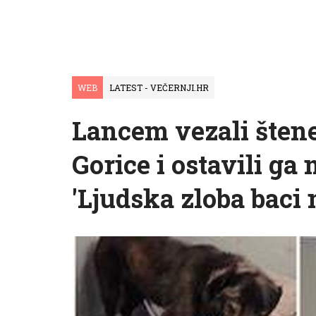
WEB
LATEST - VEČERNJI.HR
Lancem vezali štene
Gorice i ostavili ga
'Ljudska zloba baci 