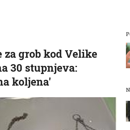
P
 za grob kod Velike
 na 30 stupnjeva:
na koljena'
N