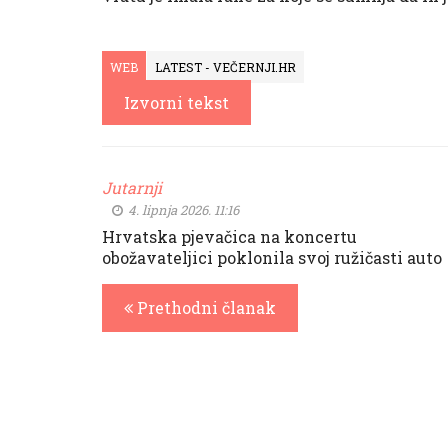
WEB
LATEST - VEČERNJI.HR
Izvorni tekst
Jutarnji
4. lipnja 2026. 11:16
Hrvatska pjevačica na koncertu
obožavateljici poklonila svoj ružičasti auto
Prethodni članak