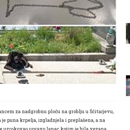
ncem za nadgrobnu ploču na groblju u Ščitarjevu,
 je puna krpelja, izgladnjela i preplašena, a na
 je uzrokovao upravo lanac kojim je bila vezana.