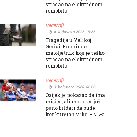
stradao na električnom
romobilu
vecernji
4. kolovoza 2026. 15:22
Tragedija u Velikoj
Gorici: Preminuo
maloljetnik koji je teško
stradao na električnom
romobilu
vecernji
3. kolovoza 2026. 06:00
Osijek je pokazao da ima
mišiće, ali morat će još
puno bildati da bude
konkuretan vrhu HNL-a