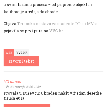
u svim fazama procesa – od pripreme objekta i
kalibracije uređaja do obrade …
Objava
Terenska nastava za studente DT-a i MV-a
pojavila se prvi puta na
VVG.hr
.
WEB
VVG.HR
Izvorni tekst
VG danas
30. travnja 2026. 11:20
Provala u Buševcu: Ukraden nakit vrijedan desetke
tisuća eura