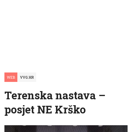
WEB
VVG.HR
Terenska nastava –
posjet NE Krško