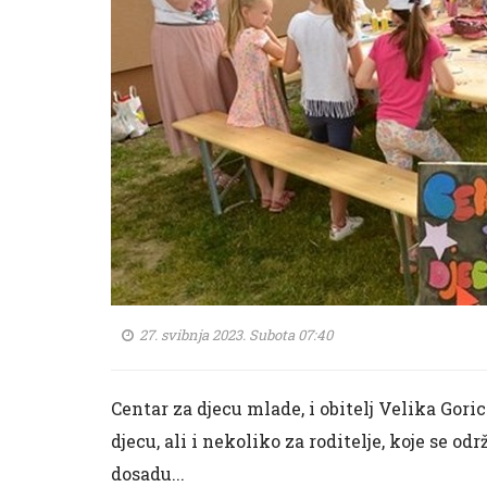
27. svibnja 2023. Subota 07:40
Centar za djecu mlade, i obitelj Velika Gori
djecu, ali i nekoliko za roditelje, koje se od
dosadu...