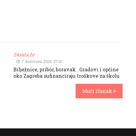
24sata.hr
7. kolovoza 2026. 07:10
Bilježnice, pribor, boravak.. Gradovi i općine
oko Zagreba sufinanciraju troškove za školu
Idući članak