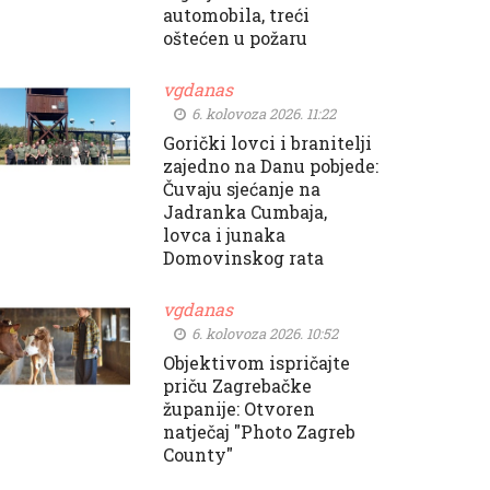
automobila, treći
oštećen u požaru
vgdanas
6. kolovoza 2026. 11:22
Gorički lovci i branitelji
zajedno na Danu pobjede:
Čuvaju sjećanje na
Jadranka Cumbaja,
lovca i junaka
Domovinskog rata
vgdanas
6. kolovoza 2026. 10:52
Objektivom ispričajte
priču Zagrebačke
županije: Otvoren
natječaj "Photo Zagreb
County"