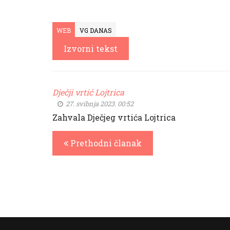
WEB
VG DANAS
Izvorni tekst
Dječji vrtić Lojtrica
27. svibnja 2023. 00:52
Zahvala Dječjeg vrtića Lojtrica
Prethodni članak