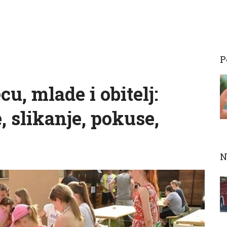
P
cu, mlade i obitelj:
, slikanje, pokuse,
N