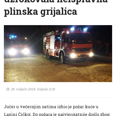
plinska grijalica
28. veljače 2024. Srijeda 11:01
Jučer u večernjim satima izbio je požar kuće u
Lazini Čičkoj. Do požara je najvjerojatnije došlo zbog