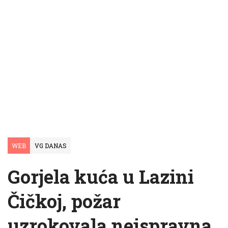
WEB
VG DANAS
Gorjela kuća u Lazini
Čičkoj, požar
uzrokovala neispravna