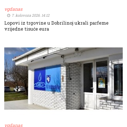
vgdanas
7. kolovoza 2026. 14:12
Lopovi iz trgovine u Dobrilinoj ukrali parfeme
vrijedne tisuće eura
vgdanas