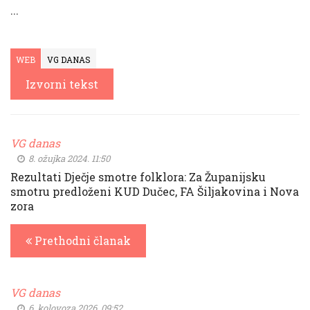
...
WEB
VG DANAS
Izvorni tekst
VG danas
8. ožujka 2024. 11:50
Rezultati Dječje smotre folklora: Za Županijsku
smotru predloženi KUD Dučec, FA Šiljakovina i Nova
zora
Prethodni članak
VG danas
6. kolovoza 2026. 09:52