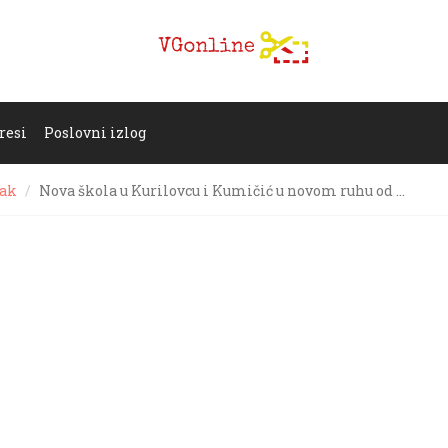
resi
Poslovni izlog
jak
Nova škola u Kurilovcu i Kumičić u novom ruhu od …