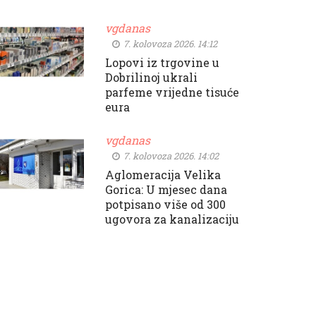
vgdanas
7. kolovoza 2026. 14:12
Lopovi iz trgovine u
Dobrilinoj ukrali
parfeme vrijedne tisuće
eura
vgdanas
7. kolovoza 2026. 14:02
Aglomeracija Velika
Gorica: U mjesec dana
potpisano više od 300
ugovora za kanalizaciju