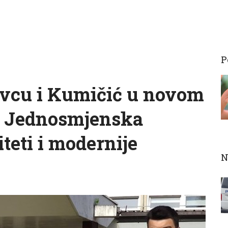
P
ovcu i Kumičić u novom
.: Jednosmjenska
teti i modernije
N