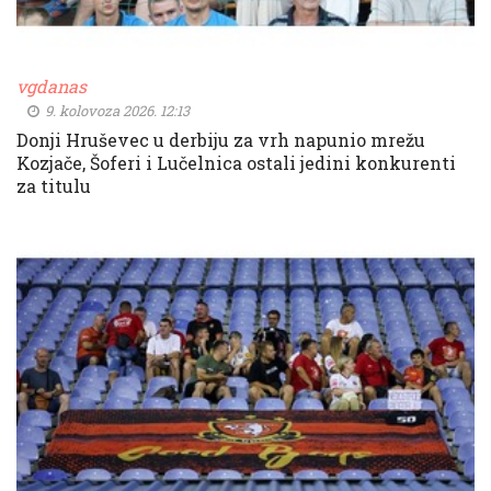
vgdanas
9. kolovoza 2026. 12:13
Donji Hruševec u derbiju za vrh napunio mrežu
Kozjače, Šoferi i Lučelnica ostali jedini konkurenti
za titulu