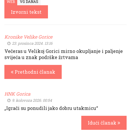
WEB
VG DANAS
Izvorni tekst
Kronike Velike Gorice
23. prosinca 2024. 13:16
Večeras u Velikoj Gorici mirno okupljanje i paljenje
svijeća u znak podrške žrtvama
Prethodni članak
HNK Gorica
9. kolovoza 2026. 00:54
„Igrači su ponudili jako dobru utakmicu“
Idući članak