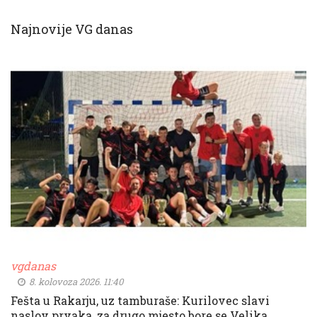
Najnovije VG danas
vgdanas
8. kolovoza 2026. 11:40
Fešta u Rakarju, uz tamburaše: Kurilovec slavi
naslov prvaka, za drugo mjesto bore se Velika