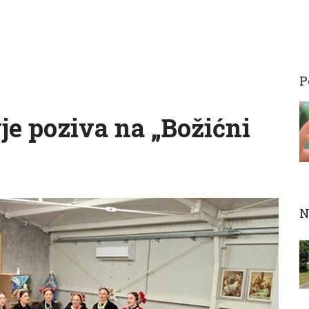
P
e poziva na „Božićni
N