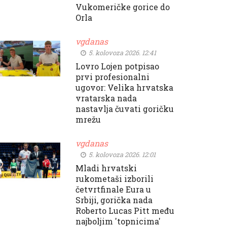
Vukomeričke gorice do
Orla
vgdanas
5. kolovoza 2026. 12:41
Lovro Lojen potpisao
prvi profesionalni
ugovor: Velika hrvatska
vratarska nada
nastavlja čuvati goričku
mrežu
vgdanas
5. kolovoza 2026. 12:01
Mladi hrvatski
rukometaši izborili
četvrtfinale Eura u
Srbiji, gorička nada
Roberto Lucas Pitt među
najboljim 'topnicima'