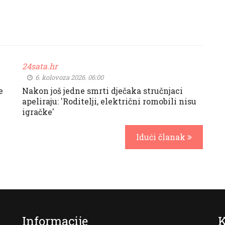
24sata.hr
6. kolovoza 2026. 06:00
e
Nakon još jedne smrti dječaka stručnjaci
apeliraju: 'Roditelji, električni romobili nisu
igračke'
Idući članak
Informacije
K