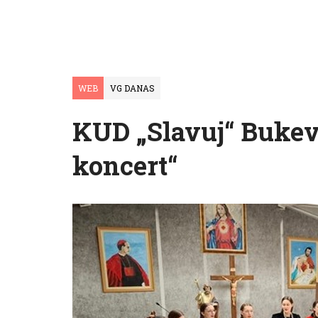
WEB
VG DANAS
KUD „Slavuj“ Bukevj
koncert“