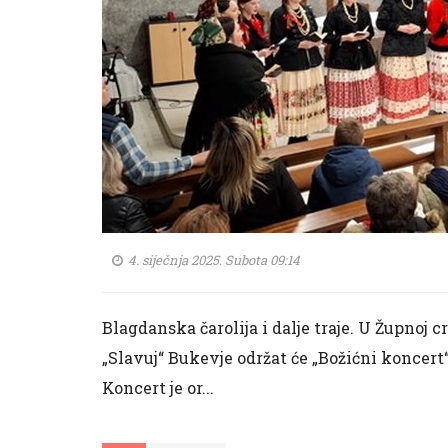
4. siječnja 2025. Subota 09:14
Blagdanska čarolija i dalje traje. U Župnoj
„Slavuj“ Bukevje održat će „Božićni koncert“
Koncert je or...