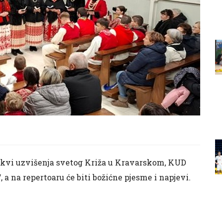
 crkvi uzvišenja svetog Križa u Kravarskom, KUD
, a na repertoaru će biti božićne pjesme i napjevi.