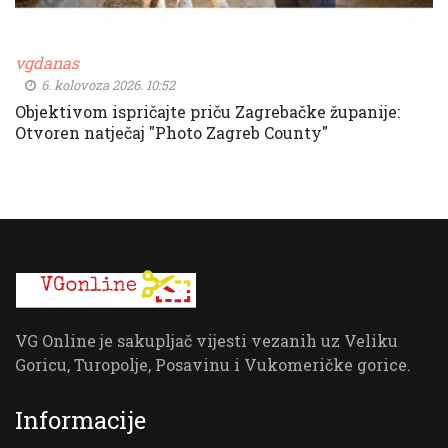
vgdanas
6. kolovoza 2026. 10:52
Objektivom ispričajte priču Zagrebačke županije:
Otvoren natječaj "Photo Zagreb County"
VG Online je sakupljač vijesti vezanih uz Veliku
Goricu, Turopolje, Posavinu i Vukomeričke gorice.
Informacije