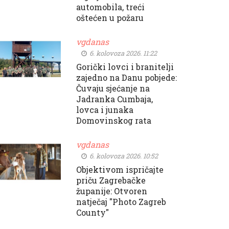
automobila, treći
oštećen u požaru
vgdanas
6. kolovoza 2026. 11:22
Gorički lovci i branitelji
zajedno na Danu pobjede:
Čuvaju sjećanje na
Jadranka Cumbaja,
lovca i junaka
Domovinskog rata
vgdanas
6. kolovoza 2026. 10:52
Objektivom ispričajte
priču Zagrebačke
županije: Otvoren
natječaj "Photo Zagreb
County"