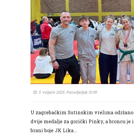
3. veljače 2025. Ponedjeljak 10:05
U zagrebačkim Sutinskim vrelima održano 
dvije medalje za gorički Pinky, a broncu je 
brani boje JK Lika...