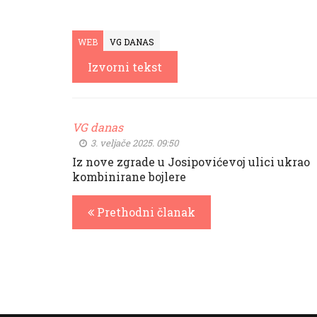
WEB
VG DANAS
Izvorni tekst
VG danas
3. veljače 2025. 09:50
Iz nove zgrade u Josipovićevoj ulici ukrao
kombinirane bojlere
Prethodni članak