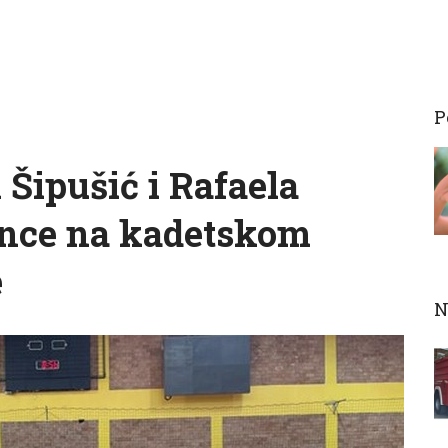
P
Šipušić i Rafaela
once na kadetskom
e
N