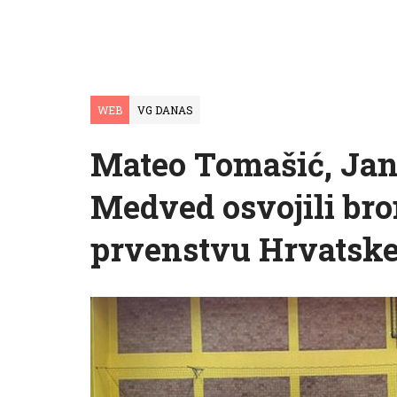
WEB
VG DANAS
Mateo Tomašić, Jan 
Medved osvojili br
prvenstvu Hrvatsk