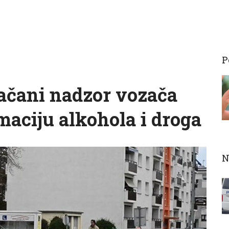
P
ojačani nadzor vozača
aciju alkohola i droga
N