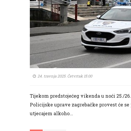
24. travnja 2025. Četvrtak 15:00
Tijekom predstojećeg vikenda u noći 25./26. 
Policijske uprave zagrebačke provest će se
utjecajem alkoho...