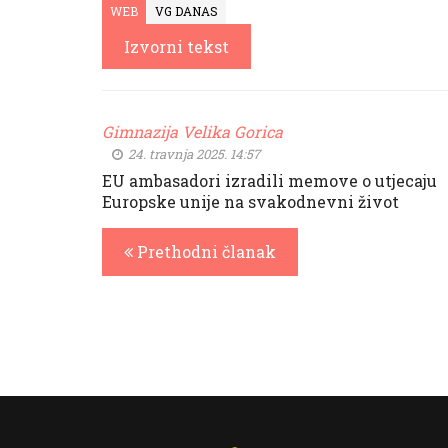
WEB
VG DANAS
Izvorni tekst
Gimnazija Velika Gorica
24. travnja 2025. 14:57
EU ambasadori izradili memove o utjecaju
Europske unije na svakodnevni život
Prethodni članak