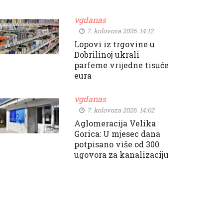
vgdanas
7. kolovoza 2026. 14:12
Lopovi iz trgovine u
Dobrilinoj ukrali
parfeme vrijedne tisuće
eura
vgdanas
7. kolovoza 2026. 14:02
Aglomeracija Velika
Gorica: U mjesec dana
potpisano više od 300
ugovora za kanalizaciju