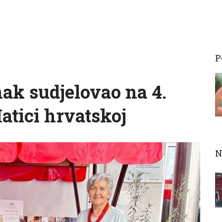
P
ak sudjelovao na 4.
atici hrvatskoj
N