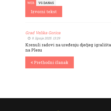
WEB
VG DANAS
Izvorni tekst
Grad Velika Gorica
9. lipnja 2025. 13:29
Krenuli radovi na uređenju dječjeg igrališta
na Plesu
Prethodni članak