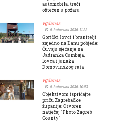
automobila, treći
oštećen u požaru
vgdanas
6. kolovoza 2026. 11:22
Gorički lovci i branitelji
zajedno na Danu pobjede:
Čuvaju sjećanje na
Jadranka Cumbaja,
lovca i junaka
Domovinskog rata
vgdanas
6. kolovoza 2026. 10:52
Objektivom ispričajte
priču Zagrebačke
županije: Otvoren
natječaj "Photo Zagreb
County"