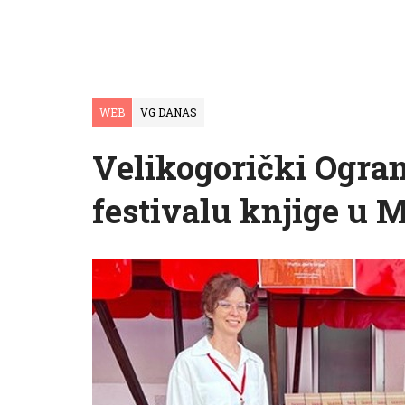
WEB
VG DANAS
Velikogorički Ogran
festivalu knjige u M