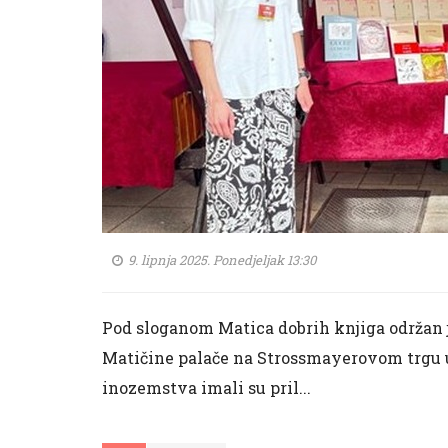
9. lipnja 2025. Ponedjeljak 13:30
Pod sloganom Matica dobrih knjiga održan je 
Matičine palače na Strossmayerovom trgu u
inozemstva imali su pril...