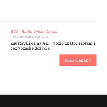
RVG - Radio Velika Gorica
7. kolovoza 2026. 11:16
Zaustavili ga na A11 – vozio unatoč zabrani i
bez vozačke dozvole
Idući članak