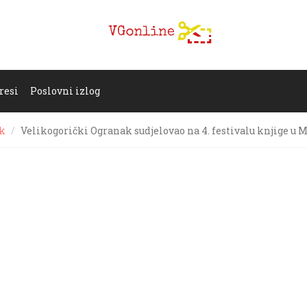
resi
Poslovni izlog
ak
Velikogorički Ogranak sudjelovao na 4. festivalu knjige u M