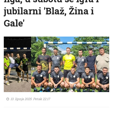
jubilarni 'Blaž, Žina i
Gale'
13. lipnja 2025. Petak 22:17