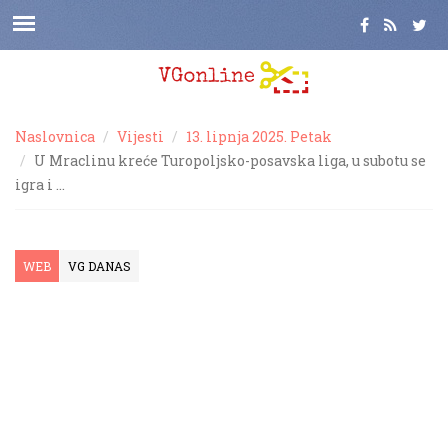
Naslovnica
Vijesti
13. lipnja 2025. Petak
U Mraclinu kreće Turopoljsko-posavska liga, u subotu se
igra i …
WEB
VG DANAS