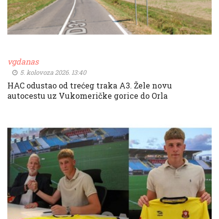
vgdanas
5. kolovoza 2026. 13:40
HAC odustao od trećeg traka A3. Žele novu
autocestu uz Vukomeričke gorice do Orla