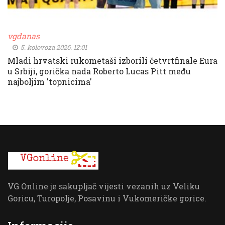
vgdanas
5. kolovoza 2026. 12:01
Mladi hrvatski rukometaši izborili četvrtfinale Eura
u Srbiji, gorička nada Roberto Lucas Pitt među
najboljim 'topnicima'
VG Online je sakupljač vijesti vezanih uz Veliku
Goricu, Turopolje, Posavinu i Vukomeričke gorice.