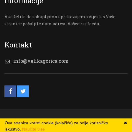
Informacije
Ako želite da sakupljamo i prikazujemo vijesti s Vaše
stranice pošaljite nam adresu Vašeg rss feeda.
Kontakt
info@velikagorica.com
© VG Online
Ova stranica koristi cookie (kolačiće) za bolje korisničko
✖
iskustvo.
Naučite više