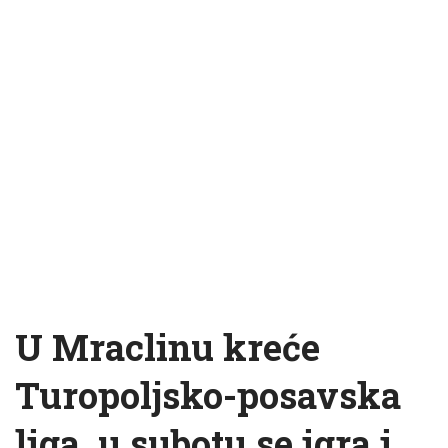
U Mraclinu kreće
Turopoljsko-posavska
liga, u subotu se igra i