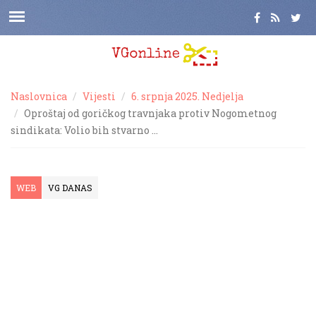
Naslovnica
Vijesti
6. srpnja 2025. Nedjelja
Oproštaj od goričkog travnjaka protiv Nogometnog
sindikata: Volio bih stvarno …
WEB
VG DANAS