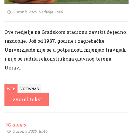
6. srpnja 2025. Nedjelja 10:46
Ove nedjelje na Gradskom stadionu završit će jedno
razdoblje. Još od 1987. godine i zagrebačke
Univerzijade nije se u potpunosti mijenjao travnjak
i nije se radila rekonstrukcija glavnog terena.
Uprav...
WEB
VG DANAS
Izvorni tekst
VG danas
6. srpnja 2025. 10:46