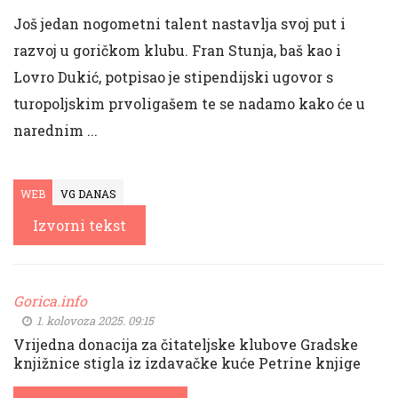
Još jedan nogometni talent nastavlja svoj put i
razvoj u goričkom klubu. Fran Stunja, baš kao i
Lovro Dukić, potpisao je stipendijski ugovor s
turopoljskim prvoligašem te se nadamo kako će u
narednim ...
WEB
VG DANAS
Izvorni tekst
Gorica.info
1. kolovoza 2025. 09:15
Vrijedna donacija za čitateljske klubove Gradske
knjižnice stigla iz izdavačke kuće Petrine knjige