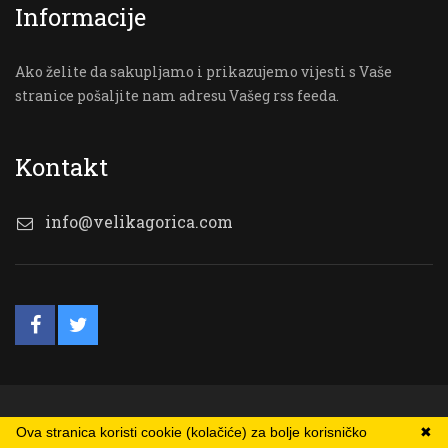
Informacije
Ako želite da sakupljamo i prikazujemo vijesti s Vaše
stranice pošaljite nam adresu Vašeg rss feeda.
Kontakt
info@velikagorica.com
© VG Online
Ova stranica koristi cookie (kolačiće) za bolje korisničko
✖