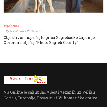
vgdanas
6. kolovoza 2026. 10:52
Objektivom ispričajte priču Zagrebačke županije:
Otvoren natječaj "Photo Zagreb County"
VG Online je sakupljač vijesti vezanih uz Veliku
Goricu, Turopolje, Posavinu i Vukomeričke gorice.