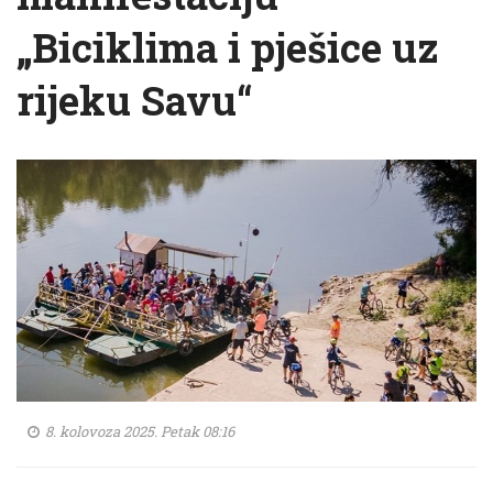
„Biciklima i pješice uz
rijeku Savu“
8. kolovoza 2025. Petak 08:16