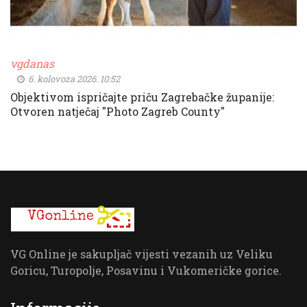
vgdanas
6. kolovoza 2026. 10:52
Objektivom ispričajte priču Zagrebačke županije:
Otvoren natječaj "Photo Zagreb County"
VG Online je sakupljač vijesti vezanih uz Veliku
Goricu, Turopolje, Posavinu i Vukomeričke gorice.