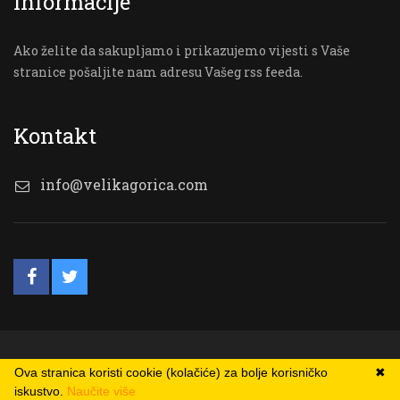
Informacije
Ako želite da sakupljamo i prikazujemo vijesti s Vaše
stranice pošaljite nam adresu Vašeg rss feeda.
Kontakt
info@velikagorica.com
© VG Online
Ova stranica koristi cookie (kolačiće) za bolje korisničko
✖
iskustvo.
Naučite više