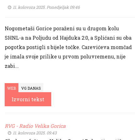
11. kolovoza 2025. Ponedjeljak 09:46
Nogometaši Gorice poraženi su u drugom kolu
SHNL-a na Poljudu od Hajduka 2:0, a Splićani su oba
pogotka postigli s bijele točke. Carevićeva momčad
je imala svoje prilike u prvom poluvremenu, nije
zabi...
WEB
VG DANAS
Izvorni tekst
RVG - Radio Velika Gorica
11. kolovoza 2025. 09:43