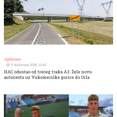
vgdanas
5. kolovoza 2026. 13:40
HAC odustao od trećeg traka A3. Žele novu
autocestu uz Vukomeričke gorice do Orla