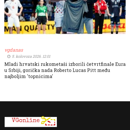
vgdanas
5. kolovoza 2026. 12:01
Mladi hrvatski rukometaši izborili četvrtfinale Eura
u Srbiji, gorička nada Roberto Lucas Pitt među
najboljim 'topnicima'