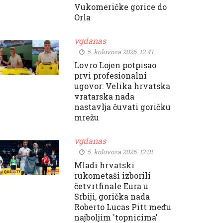
Vukomeričke gorice do
Orla
vgdanas
5. kolovoza 2026. 12:41
Lovro Lojen potpisao
prvi profesionalni
ugovor: Velika hrvatska
vratarska nada
nastavlja čuvati goričku
mrežu
vgdanas
5. kolovoza 2026. 12:01
Mladi hrvatski
rukometaši izborili
četvrtfinale Eura u
Srbiji, gorička nada
Roberto Lucas Pitt među
najboljim 'topnicima'