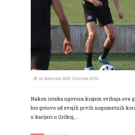
14. kolovoza 2025. Četvrtak 13:50
Nakon isteka ugovora krajem svibnja ove g
bio gotovo od svojih prvih nogometnih kor
u karijeri u Grčkoj,...