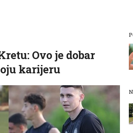
P
Kretu: Ovo je dobar
oju karijeru
N