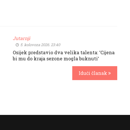
Jutarnji
5. kolovoza 2026. 23:40
Osijek predstavio dva velika talenta: ‘Cijena
bi mu do kraja sezone mogla buknuti‘
Idući članak