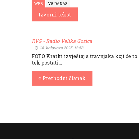
WEB
VG DANAS
Izvorni tekst
RVG - Radio Velika Gorica
14. kolovoza 2025. 12:58
FOTO Kratki izvještaj s travnjaka koji će to
tek postati…
Prethodni članak