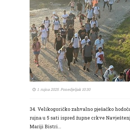
1. rujna 2025. Ponedjeljak 10:30
34. Velikogoričko zahvalno pješačko hodočaš
rujna u 5 sati ispred župne crkve Navještenj
Mariji Bistri...