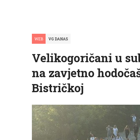
WEB
VG DANAS
Velikogoričani u su
na zavjetno hodočaš
Bistričkoj