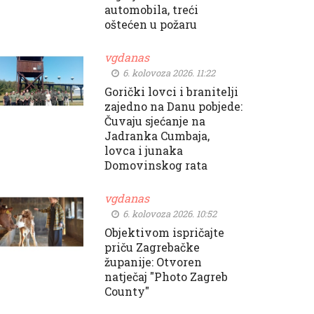
automobila, treći
oštećen u požaru
vgdanas
6. kolovoza 2026. 11:22
Gorički lovci i branitelji
zajedno na Danu pobjede:
Čuvaju sjećanje na
Jadranka Cumbaja,
lovca i junaka
Domovinskog rata
vgdanas
6. kolovoza 2026. 10:52
Objektivom ispričajte
priču Zagrebačke
županije: Otvoren
natječaj "Photo Zagreb
County"