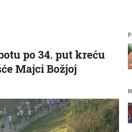
P
botu po 34. put kreću
će Majci Božjoj
N