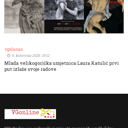
vgdanas
6. kolovoza 2026. 10:12
Mlada velikogorička umjetnica Laura Katulić prvi
put izlaže svoje radove