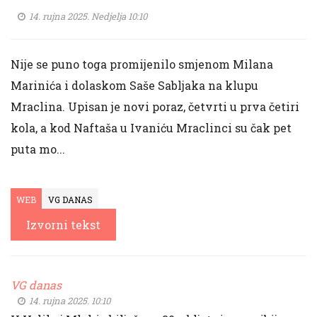
14. rujna 2025. Nedjelja 10:10
Nije se puno toga promijenilo smjenom Milana
Marinića i dolaskom Saše Sabljaka na klupu
Mraclina. Upisan je novi poraz, četvrti u prva četiri
kola, a kod Naftaša u Ivaniću Mraclinci su čak pet
puta mo...
WEB
VG DANAS
Izvorni tekst
VG danas
14. rujna 2025. 10:10