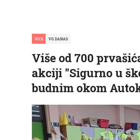
WEB
VG DANAS
Više od 700 prvašić
akciji "Sigurno u š
budnim okom Autok