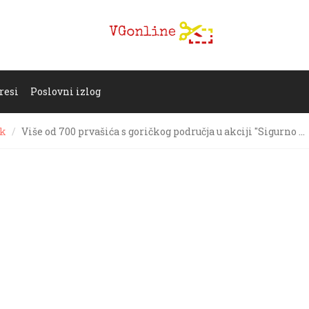
resi
Poslovni izlog
ak
Više od 700 prvašića s goričkog područja u akciji "Sigurno …