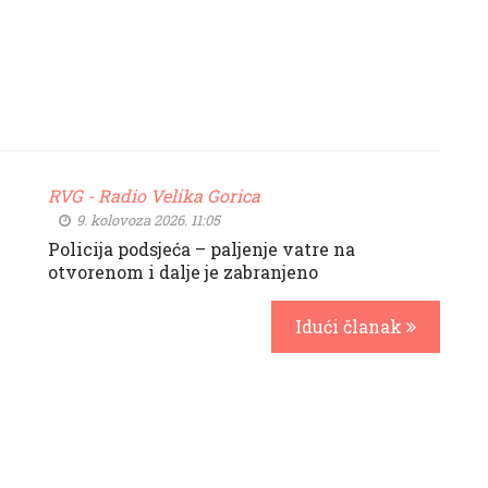
RVG - Radio Velika Gorica
9. kolovoza 2026. 11:05
Policija podsjeća – paljenje vatre na
i
otvorenom i dalje je zabranjeno
Idući članak