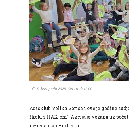
9. listopada 2025. Četvrtak 12:00
Autoklub Velika Gorica i ove je godine sud
školu s HAK-om". Akcija je vezana uz počet
razreda osnovnih ško...