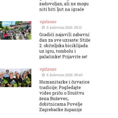
zadovoljan, ali ne mogu
niti biti ljut na igrače
vgdanas
9. kolovoza 2026. 09:12
Gradići najavili zabavni
dan za sve uzraste: Stiže
2. obiteljska biciklijada
uz igru, tombolu i
palačinke! Prijavite se!
vgdanas
9. kolovoza 2026. 08:40
Humanitarke i čuvarice
tradicije: Pogledajte
video priču o Društvu
žena Buševec,
dobitnicama Povelje
Zagrebačke županije