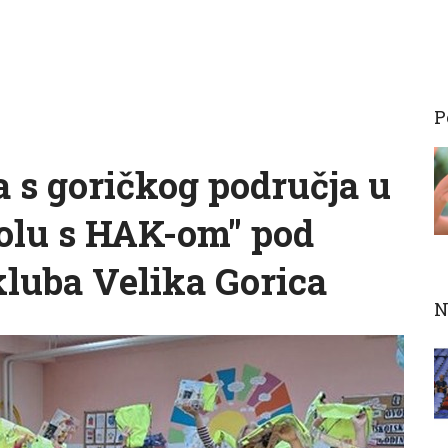
P
a s goričkog područja u
kolu s HAK-om" pod
luba Velika Gorica
N