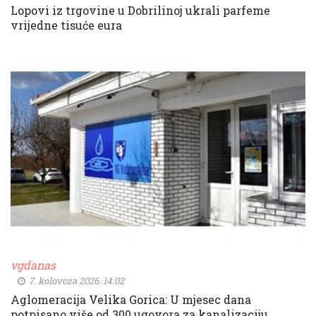
Lopovi iz trgovine u Dobrilinoj ukrali parfeme
vrijedne tisuće eura
vgdanas
7. kolovoza 2026. 14:02
Aglomeracija Velika Gorica: U mjesec dana
potpisano više od 300 ugovora za kanalizaciju