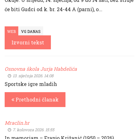
će biti Gudci od k. br. 24-44 A (parni), o...
WEB
VG DANAS
Izvorni tekst
Osnovna škola Jurja Habdelića
13. siječnja 2026. 14:08
Sportske igre mladih
Prethodni članak
Mraclin.hr
7. kolovoza 2026. 15:55
In memoriam – Franjo Križanić (1950 – 2026)