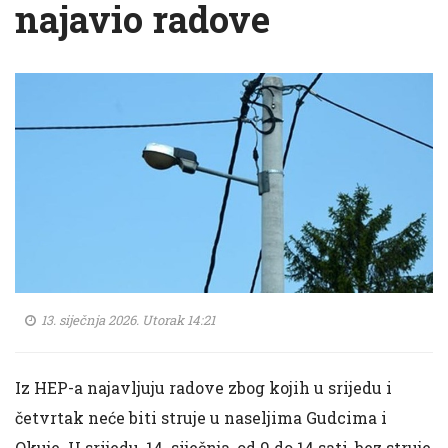
najavio radove
13. siječnja 2026. Utorak 14:21
Iz HEP-a najavljuju radove zbog kojih u srijedu i
četvrtak neće biti struje u naseljima Gudcima i
Okuje. U srijedu, 14. siječnja, od 9 do 14 sati, bez struje