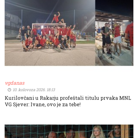
vgdanas
10. kolovoza 2026. 18:13
Kurilovčani u Rakarju profeštali titulu prvaka MNL
VG Sjever: Ivane, ovo je za tebe!