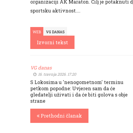
organizaciji AK Maraton. Cilj je potaknuti d
sportsku aktivnost....
WEB
VG DANAS
Izvorni tekst
VG danas
16. travnja 2026. 17:20
S Lokosima u 'nenogometnom' terminu
petkom popodne: Uvjeren sam da će
gledatelji uživati i da će biti golova s obje
strane
Prethodni članak