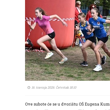
16. travnja 2026. Četvrtak 18:10
Ove subote će se u dvorištu OŠ Eugena Kumič