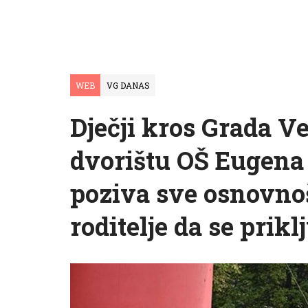
WEB
VG DANAS
Dječji kros Grada Ve
dvorištu OŠ Eugena
poziva sve osnovnoš
roditelje da se prikl