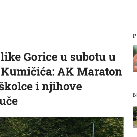
P
like Gorice u subotu u
 Kumičića: AK Maraton
kolce i njihove
N
juče