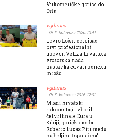
Vukomeričke gorice do
Orla
vgdanas
5. kolovoza 2026. 12:41
Lovro Lojen potpisao
prvi profesionalni
ugovor: Velika hrvatska
vratarska nada
nastavlja čuvati goričku
mrežu
vgdanas
5. kolovoza 2026. 12:01
Mladi hrvatski
rukometaši izborili
četvrtfinale Eura u
Srbiji, gorička nada
Roberto Lucas Pitt među
najboljim 'topnicima'