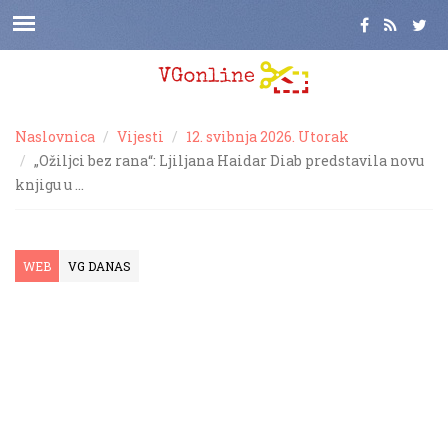
Naslovnica
Vijesti
12. svibnja 2026. Utorak
„Ožiljci bez rana“: Ljiljana Haidar Diab predstavila novu
knjigu u …
WEB
VG DANAS