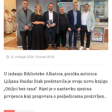
12. svibnja 2026. Utorak 09:30
U izdanju Biblioteke Albatros, gorička autorica
Ljiljana Haidar Diab predstavila je svoju novu knjigu
„Ožiljci bez rana“. Riječ je o nastavku njezina
prvijenca koji progovara o posljedicama proživljen...