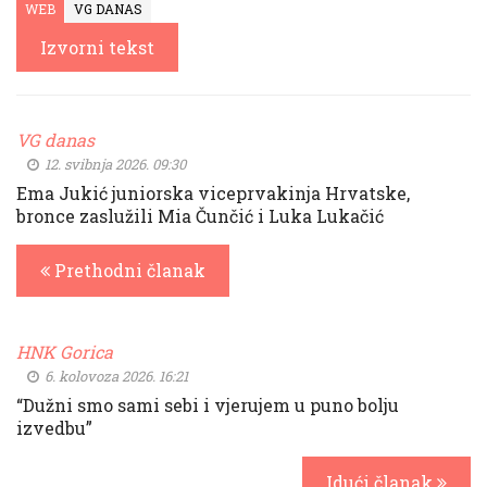
WEB
VG DANAS
Izvorni tekst
VG danas
12. svibnja 2026. 09:30
Ema Jukić juniorska viceprvakinja Hrvatske,
bronce zaslužili Mia Čunčić i Luka Lukačić
Prethodni članak
HNK Gorica
6. kolovoza 2026. 16:21
“Dužni smo sami sebi i vjerujem u puno bolju
izvedbu”
Idući članak