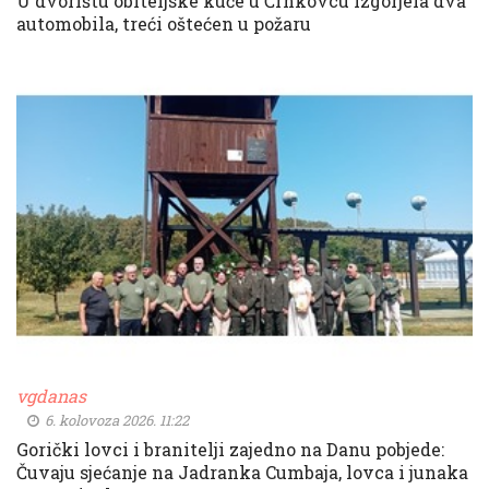
U dvorištu obiteljske kuće u Črnkovcu izgorjela dva
automobila, treći oštećen u požaru
vgdanas
6. kolovoza 2026. 11:22
Gorički lovci i branitelji zajedno na Danu pobjede:
Čuvaju sjećanje na Jadranka Cumbaja, lovca i junaka