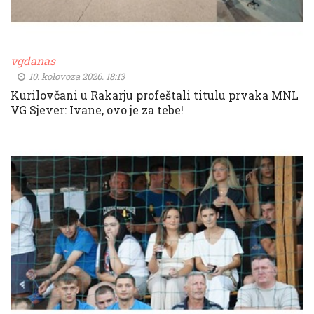
vgdanas
10. kolovoza 2026. 18:13
Kurilovčani u Rakarju profeštali titulu prvaka MNL
VG Sjever: Ivane, ovo je za tebe!