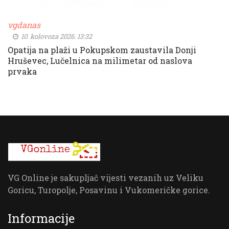
vgdanas
10. kolovoza 2026. 13:32
Opatija na plaži u Pokupskom zaustavila Donji
Hruševec, Lučelnica na milimetar od naslova
prvaka
VG Online je sakupljač vijesti vezanih uz Veliku
Goricu, Turopolje, Posavinu i Vukomeričke gorice.
Informacije