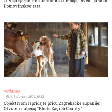
Čuvaju sjećanje na Jadranka Cumbaja, lovca i junaka
Domovinskog rata
vgdanas
6. kolovoza 2026. 10:52
Objektivom ispričajte priču Zagrebačke županije:
Otvoren natječaj "Photo Zagreb County"