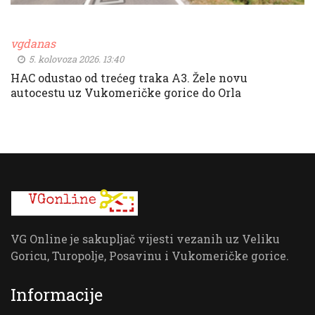
vgdanas
5. kolovoza 2026. 13:40
HAC odustao od trećeg traka A3. Žele novu
autocestu uz Vukomeričke gorice do Orla
VG Online je sakupljač vijesti vezanih uz Veliku
Goricu, Turopolje, Posavinu i Vukomeričke gorice.
Informacije