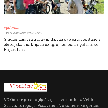
vgdanas
9. kolovoza 2026. 09:12
Gradići najavili zabavni dan za sve uzraste: Stiže 2.
obiteljska biciklijada uz igru, tombolu i palačinke!
Prijavite se!
VG Online je sakupljač vijesti vezanih uz Veliku
Goricu, Turopolje, Posavinu i Vukomeričke gorice.