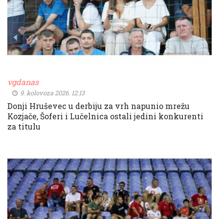
vgdanas
9. kolovoza 2026. 12:13
Donji Hruševec u derbiju za vrh napunio mrežu
Kozjače, Šoferi i Lučelnica ostali jedini konkurenti
za titulu