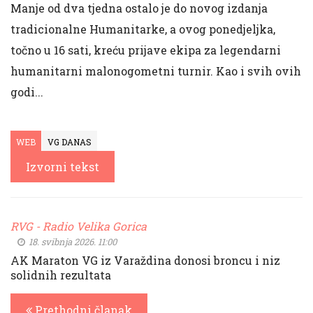
Manje od dva tjedna ostalo je do novog izdanja
tradicionalne Humanitarke, a ovog ponedjeljka,
točno u 16 sati, kreću prijave ekipa za legendarni
humanitarni malonogometni turnir. Kao i svih ovih
godi...
WEB
VG DANAS
Izvorni tekst
RVG - Radio Velika Gorica
18. svibnja 2026. 11:00
AK Maraton VG iz Varaždina donosi broncu i niz
solidnih rezultata
Prethodni članak