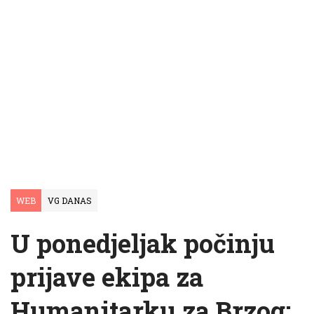
WEB
VG DANAS
U ponedjeljak počinju
prijave ekipa za
Humanitarku za Brzog: