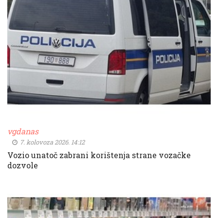
vgdanas
7. kolovoza 2026. 14:12
Vozio unatoč zabrani korištenja strane vozačke
dozvole