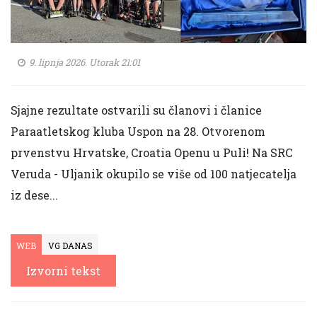
9. lipnja 2026. Utorak 21:01
Sjajne rezultate ostvarili su članovi i članice
Paraatletskog kluba Uspon na 28. Otvorenom
prvenstvu Hrvatske, Croatia Openu u Puli! Na SRC
Veruda - Uljanik okupilo se više od 100 natjecatelja
iz dese...
WEB
VG DANAS
Izvorni tekst