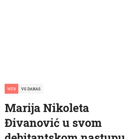
WEB
VG DANAS
Marija Nikoleta
Đivanović u svom
debitantskom nastupu