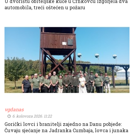
U dvorištu obiteljske kuće u Črnkovcu izgorjela dva
automobila, treći oštećen u požaru
vgdanas
6. kolovoza 2026. 11:22
Gorički lovci i branitelji zajedno na Danu pobjede:
Čuvaju sjećanje na Jadranka Cumbaja, lovca i junaka