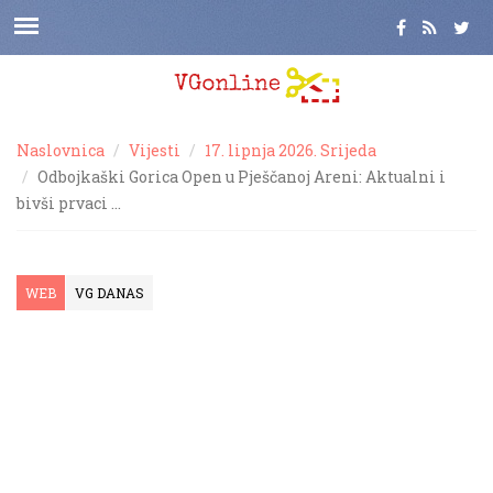
Naslovnica
Vijesti
17. lipnja 2026. Srijeda
Odbojkaški Gorica Open u Pješčanoj Areni: Aktualni i
bivši prvaci …
WEB
VG DANAS