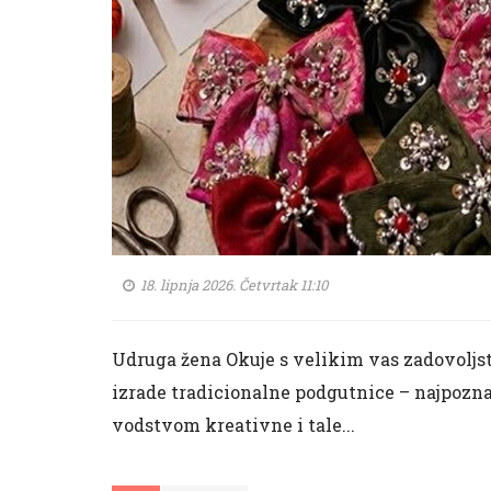
18. lipnja 2026. Četvrtak 11:10
Udruga žena Okuje s velikim vas zadovoljs
izrade tradicionalne podgutnice – najpoznat
vodstvom kreativne i tale...