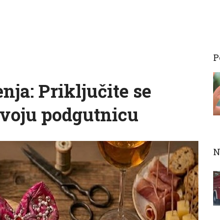
P
enja: Priključite se
 svoju podgutnicu
N