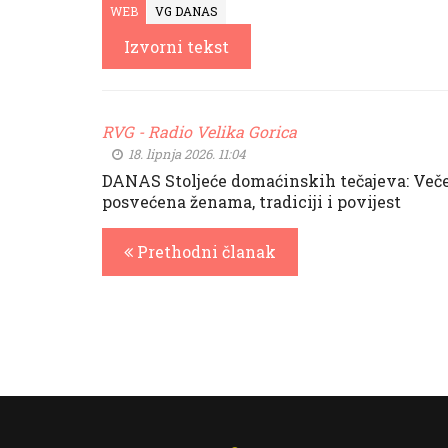
WEB
VG DANAS
Izvorni tekst
RVG - Radio Velika Gorica
18. lipnja 2026. 11:04
DANAS Stoljeće domaćinskih tečajeva: Več
posvećena ženama, tradiciji i povijest
Prethodni članak