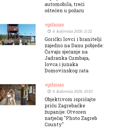
automobila, treći
oštećen u požaru
vgdanas
6. kolovoza 2026. 11:22
Gorički lovci i branitelji
zajedno na Danu pobjede:
Čuvaju sjećanje na
Jadranka Cumbaja,
lovca i junaka
Domovinskog rata
vgdanas
6. kolovoza 2026. 10:52
Objektivom ispričajte
priču Zagrebačke
županije: Otvoren
natječaj "Photo Zagreb
County"