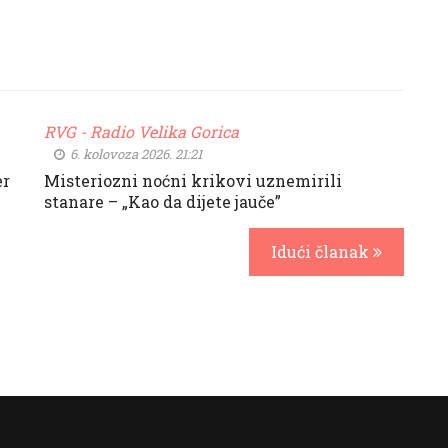
RVG - Radio Velika Gorica
6. kolovoza 2026. 21:21
er
Misteriozni noćni krikovi uznemirili
stanare – „Kao da dijete jauče”
Idući članak