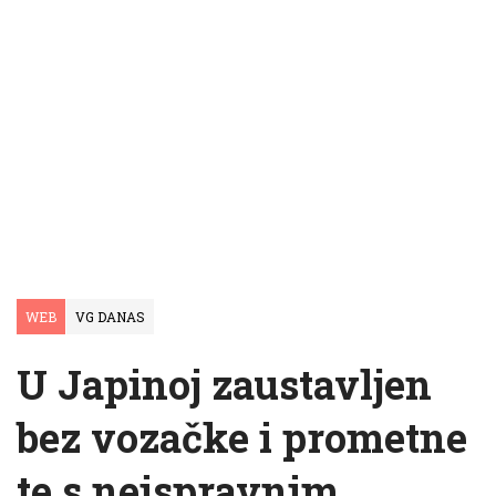
WEB
VG DANAS
U Japinoj zaustavljen
bez vozačke i prometne
te s neispravnim