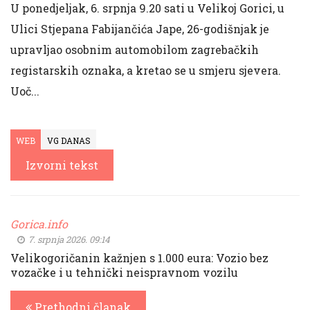
U ponedjeljak, 6. srpnja 9.20 sati u Velikoj Gorici, u
Ulici Stjepana Fabijančića Jape, 26-godišnjak je
upravljao osobnim automobilom zagrebačkih
registarskih oznaka, a kretao se u smjeru sjevera.
Uoč...
WEB
VG DANAS
Izvorni tekst
Gorica.info
7. srpnja 2026. 09:14
Velikogoričanin kažnjen s 1.000 eura: Vozio bez
vozačke i u tehnički neispravnom vozilu
Prethodni članak