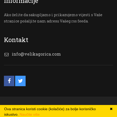
Informacije
Ako želite da sakupljamo i prikazujemo vijesti s Vaše
stranice pošaljite nam adresu Vašeg rss feeda.
Kontakt
info@velikagorica.com
© VG Online
Ova stranica koristi cookie (kolačiće) za bolje korisničko
✖
iskustvo.
Naučite više