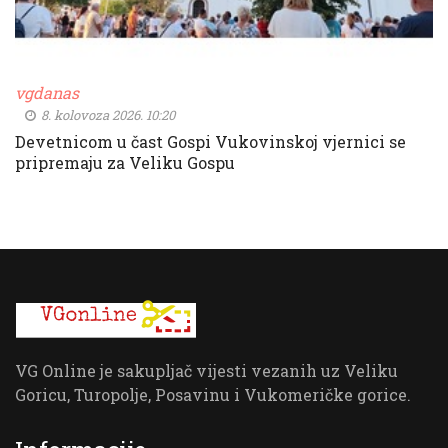
vgdanas
8. kolovoza 2026. 10:20
Devetnicom u čast Gospi Vukovinskoj vjernici se
pripremaju za Veliku Gospu
VG Online je sakupljač vijesti vezanih uz Veliku
Goricu, Turopolje, Posavinu i Vukomeričke gorice.