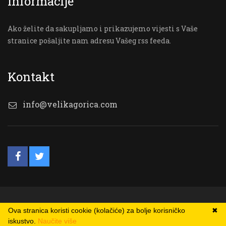
Informacije
Ako želite da sakupljamo i prikazujemo vijesti s Vaše
stranice pošaljite nam adresu Vašeg rss feeda.
Kontakt
info@velikagorica.com
© VG Online
Ova stranica koristi cookie (kolačiće) za bolje korisničko
✖
iskustvo.
Naučite više