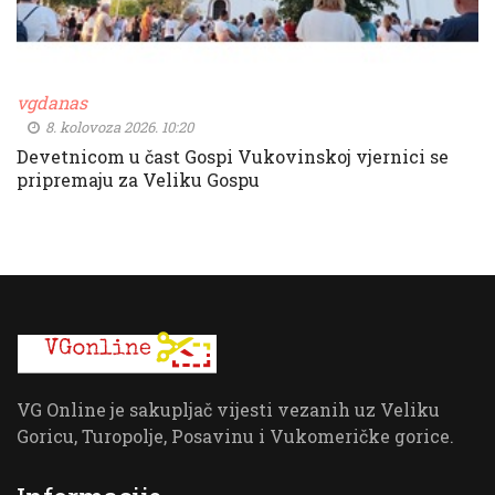
vgdanas
8. kolovoza 2026. 10:20
Devetnicom u čast Gospi Vukovinskoj vjernici se
pripremaju za Veliku Gospu
VG Online je sakupljač vijesti vezanih uz Veliku
Goricu, Turopolje, Posavinu i Vukomeričke gorice.