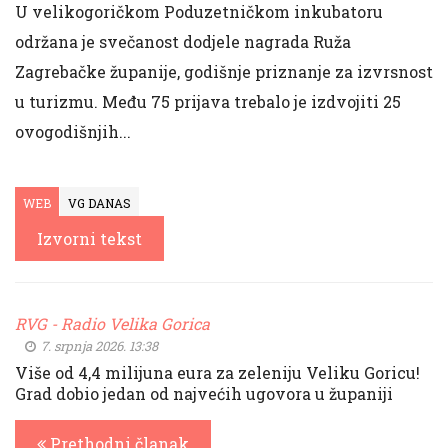
U velikogoričkom Poduzetničkom inkubatoru
održana je svečanost dodjele nagrada Ruža
Zagrebačke županije, godišnje priznanje za izvrsnost
u turizmu. Među 75 prijava trebalo je izdvojiti 25
ovogodišnjih...
WEB
VG DANAS
Izvorni tekst
RVG - Radio Velika Gorica
7. srpnja 2026. 13:38
Više od 4,4 milijuna eura za zeleniju Veliku Goricu!
Grad dobio jedan od najvećih ugovora u županiji
Prethodni članak