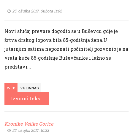
25. ožujka 2017. Subota 11:02
Novi slučaj prevare dogodio se u Buševcu gdje je
žrtva drskog lopova bila 85-godišnja žena.U
jutarnjim satima nepoznati počinitelj pozvonio je na
vrata kuće 86-godišnje Buševčanke i lažno se
predstavi...
WEB
VG DANAS
Izvorni tekst
Kronike Velike Gorice
25. ožujka 2017. 10:33