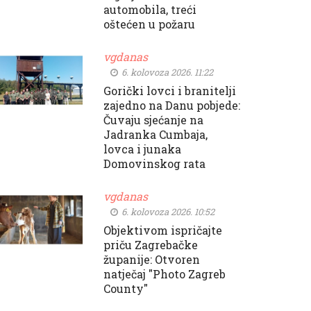
automobila, treći
oštećen u požaru
vgdanas
6. kolovoza 2026. 11:22
Gorički lovci i branitelji
zajedno na Danu pobjede:
Čuvaju sjećanje na
Jadranka Cumbaja,
lovca i junaka
Domovinskog rata
vgdanas
6. kolovoza 2026. 10:52
Objektivom ispričajte
priču Zagrebačke
županije: Otvoren
natječaj "Photo Zagreb
County"