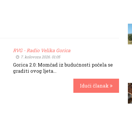
RVG - Radio Velika Gorica
7. kolovoza 2026. 01:05
Gorica 2.0: Momčad iz budućnosti počela se
graditi ovog ljeta…
Idući članak