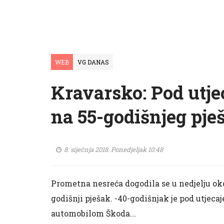
WEB
VG DANAS
Kravarsko: Pod utje
na 55-godišnjeg pje
8. siječnja 2018. Ponedjeljak 10:48
Prometna nesreća dogodila se u nedjelju oko
godišnji pješak. -40-godišnjak je pod utjec
automobilom Škoda...