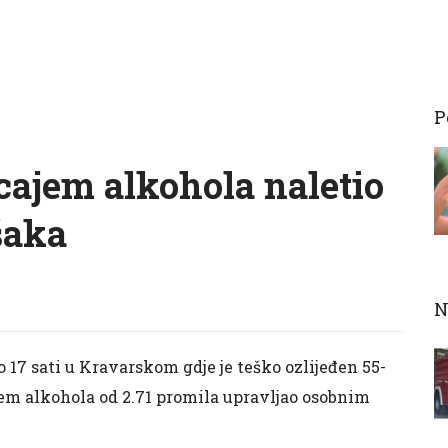
P
cajem alkohola naletio
šaka
N
 17 sati u Kravarskom gdje je teško ozlijeđen 55-
ajem alkohola od 2.71 promila upravljao osobnim